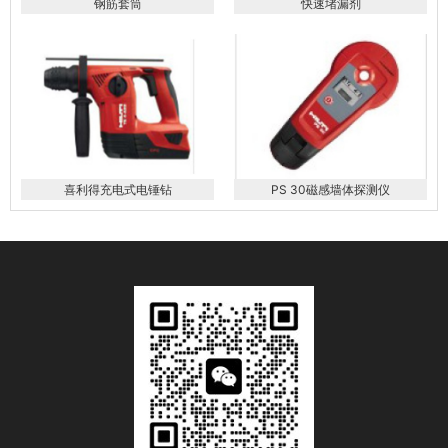
钢筋套筒
快速堵漏剂
喜利得充电式电锤钻
PS 30磁感墙体探测仪